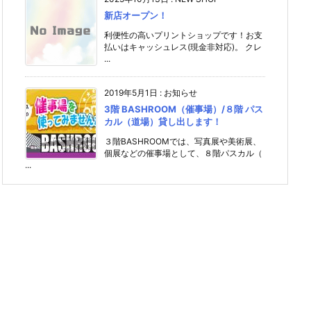
新店オープン！
利便性の高いプリントショップです！お支
払いはキャッシュレス(現金非対応)。 クレ
...
2019年5月1日
:
お知らせ
3階 BASHROOM（催事場）/８階 パス
カル（道場）貸し出します！
３階BASHROOMでは、写真展や美術展、
個展などの催事場として、８階パスカル（
...