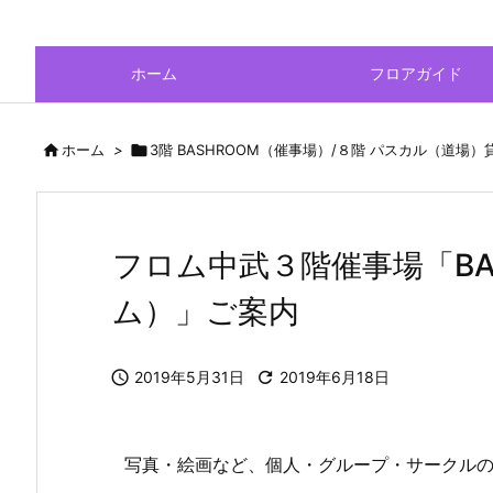
ホーム
フロアガイド

ホーム
>

3階 BASHROOM（催事場）/８階 パスカル（道場
フロム中武３階催事場「BA
ム）」ご案内

2019年5月31日

2019年6月18日
写真・絵画など、個人・グループ・サークル