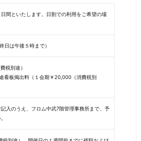
６日間といたします。日割での利用をご希望の場
最終日は午後５時まで）
（消費税別途）
看板掲出料（１会期￥20,000（消費税別
ご記入のうえ、フロム中武7階管理事務所まで、予
い。
（消費税別途）、開催日の１週間前までに残額および