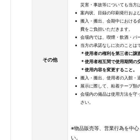
災害・事故等についても当方
案内状、目録の印刷発行およ
搬入・搬出、会期中における
費をご負担いただきます。
会場内では、喫煙・飲酒・パ
当方の承諾なしに次のことは
＊使用者の権利を第三者に譲
その他
＊使用者相互間で使用期間の
＊使用内容を変更すること。
搬入・搬出、使用者の入館・
展示に際して、粘着テープ類
会場内の備品は使用方法を守
さい。
※物品販売等、営業行為を中
い。