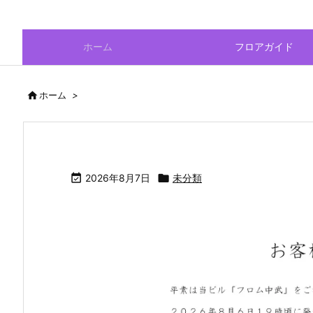
ホーム
フロアガイド

ホーム
>

2026年8月7日

未分類